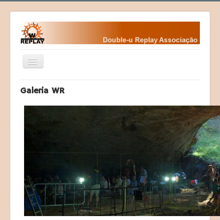
Ativar/Desativar
navegação
Home
Galeria WR
Fundamentos
Fundadores
Contactos da WR
Eventos
Desafios
Courses (Cursos)
Programas
Sociedade