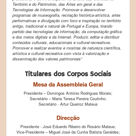
Território e do Património, das Artes em geral e das
Tecnologias de Informação. Promover e desenvolver
Products (Produtos)
programas de museografia, recriação histórica-artística, artes
Registration (Registo)
performativas e divulgação com foco e inspiração no território
antigo, tradicional e natural de Portugal e Europa, tirando
LAB Paleoecologia
partido das tecnologias de informação, da computação gráfica
e dos meios digitais e da Internet. Produzir, editar e distribuir
conteúdos culturais, educacionais e cultural-recreativos.
Promover e realizar eventos e mostras de natureza científica,
artística e cultural-recreativa com vista à valorização e
disseminação dos valores patrimoniais”
Titulares dos Corpos Sociais
Mesa da Assembleia Geral
Presidente – Domingos António Rodrigues Morais;
Secretário – Maria Teresa Pereira Coutinho;
Secretário - Artur Queiroz Mateus
Direcção
Presidente - José Eduardo Ribeiro do Rosário Mateus;
Vice-Presidente – Miguel José da Cunha Batista Geraldes
;