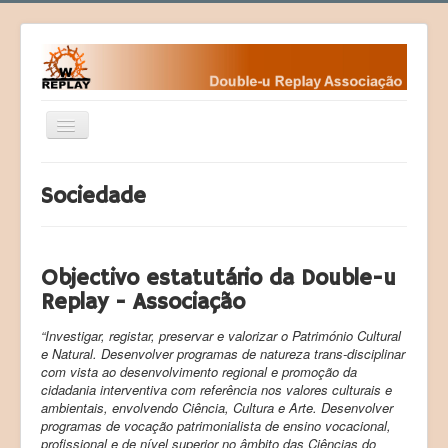
Ativar/Desativar
navegação
Home
Sociedade
Fundamentos
Fundadores
Objectivo estatutário da Double-u
Contactos da WR
Replay - Associação
Eventos
“Investigar, registar, preservar e valorizar o Património Cultural
Desafios
e Natural. Desenvolver programas de natureza trans-disciplinar
com vista ao desenvolvimento regional e promoção da
Courses (Cursos)
cidadania interventiva com referência nos valores culturais e
ambientais, envolvendo Ciência, Cultura e Arte. Desenvolver
Programas
programas de vocação patrimonialista de ensino vocacional,
profissional e de nível superior no âmbito das Ciências do
Sociedade