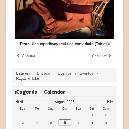
Tarun_Chattopadhyay (músico convidado (Tablas))
Anterior
Seguinte
Está em...
Entrada
Eventos
Eventos
Ragas e Talas
iCagenda - Calendar
August 2026
Seg.
Ter.
Qua.
Qui.
Sex.
Sáb.
Dom.
1
2
6
3
4
5
7
8
9