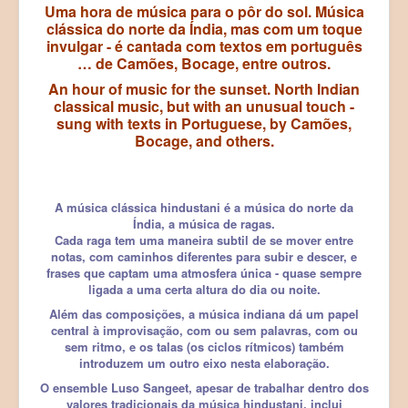
Uma hora de música para o pôr do sol. Música
clássica do norte da Índia, mas com um toque
Products (Produtos)
invulgar - é cantada com textos em português
Registration (Registo)
… de Camões, Bocage, entre outros.
An hour of music for the sunset. North Indian
LAB Paleoecologia
classical music, but with an unusual touch -
sung with texts in Portuguese, by Camões,
Bocage, and others.
A música clássica hindustani é a música do norte da
Índia, a música de ragas.
Cada raga tem uma maneira subtil de se mover entre
notas, com caminhos diferentes para subir e descer, e
frases que captam uma atmosfera única - quase sempre
ligada a uma certa altura do dia ou noite.
Além das composições, a música indiana dá um papel
central à improvisação, com ou sem palavras, com ou
sem ritmo, e os talas (os ciclos rítmicos) também
introduzem um outro eixo nesta elaboração.
O ensemble Luso Sangeet, apesar de trabalhar dentro dos
valores tradicionais da música hindustani, inclui