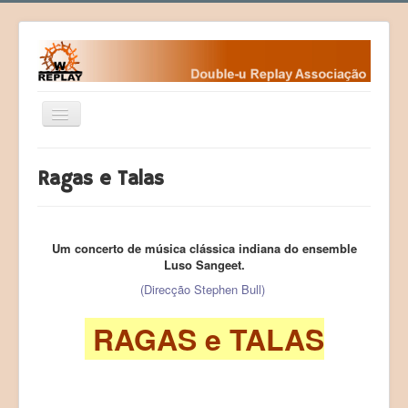
Year
Month
Month
Year
Ativar/Desativar
navegação
Home
Ragas e Talas
Fundamentos
Fundadores
Um concerto de música clássica indiana do ensemble
Contactos da WR
Luso Sangeet.
Eventos
(Direcção Stephen Bull)
Desafios
RAGAS e TALAS
Courses (Cursos)
Programas
Sociedade