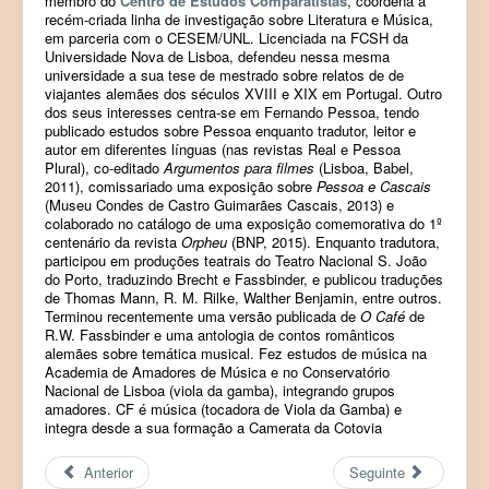
membro do
Centro de Estudos Comparatistas
, coordena a
recém-criada linha de investigação sobre Literatura e Música,
Products (Produtos)
em parceria com o CESEM/UNL. Licenciada na FCSH da
Universidade Nova de Lisboa, defendeu nessa mesma
Registration (Registo)
universidade a sua tese de mestrado sobre relatos de de
viajantes alemães dos séculos XVIII e XIX em Portugal. Outro
LAB Paleoecologia
dos seus interesses centra-se em Fernando Pessoa, tendo
publicado estudos sobre Pessoa enquanto tradutor, leitor e
autor em diferentes línguas (nas revistas Real e Pessoa
Plural), co-editado
Argumentos para filmes
(Lisboa, Babel,
2011), comissariado uma exposição sobre
Pessoa e Cascais
(Museu Condes de Castro Guimarães Cascais, 2013) e
colaborado no catálogo de uma exposição comemorativa do 1º
centenário da revista
Orpheu
(BNP, 2015). Enquanto tradutora,
participou em produções teatrais do Teatro Nacional S. João
do Porto, traduzindo Brecht e Fassbinder, e publicou traduções
de Thomas Mann, R. M. Rilke, Walther Benjamin, entre outros.
Terminou recentemente uma versão publicada de
O Café
de
R.W. Fassbinder e uma antologia de contos românticos
alemães sobre temática musical. Fez estudos de música na
Academia de Amadores de Música e no Conservatório
Nacional de Lisboa (viola da gamba), integrando grupos
amadores. CF é música (tocadora de Viola da Gamba) e
integra desde a sua formação a Camerata da Cotovia
Anterior
Seguinte