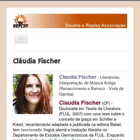
Year
Month
Month
Year
Ativar/Desativar
navegação
Home
Cláudia Fischer
Fundamentos
Fundadores
Claudia Fischer
- Literaturas;
Interpretação de Música Antiga
Contactos da WR
(Renascimento e Barroco - Viola da
Gamba)
Eventos
Claudia Fischer
(CF) -
Desafios
Doutorada em Teoria da Literatura
(FLUL, 2007) com uma tese sobre o
Courses (Cursos)
conceito de graça em Schiller e
Kleist, recentemente adaptada e publicada na editora Babel,
Programas
tem
leccionado
língua alemã e tradução literária no
Departamento de Estudos Germanísticos da FLUL. Enquanto
Sociedade