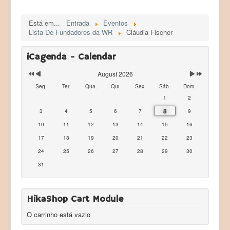
Está em...
Entrada
Eventos
Lista De Fundadores da WR
Cláudia Fischer
iCagenda - Calendar
August 2026
Seg.
Ter.
Qua.
Qui.
Sex.
Sáb.
Dom.
1
2
8
3
4
5
6
7
9
10
11
12
13
14
15
16
17
18
19
20
21
22
23
24
25
26
27
28
29
30
31
HikaShop Cart Module
O carrinho está vazio