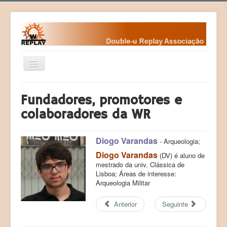
Ativar/Desativar
navegação
Home
Fundadores, promotores e
Fundamentos
colaboradores da WR
Fundadores
Diogo Varandas
Contactos da WR
- Arqueologia;
Diogo Varandas
(DV) é aluno de
Eventos
mestrado da univ. Clássica de
Lisboa; Áreas de interesse:
Desafios
Arqueologia Militar
Courses (Cursos)
Anterior
Seguinte
Programas
Sociedade