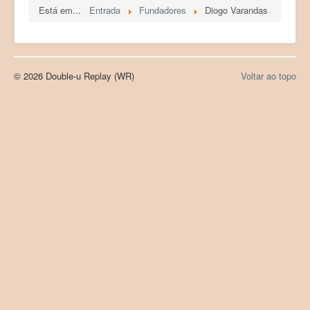
Está em...
Entrada
Fundadores
Diogo Varandas
Products (Produtos)
Registration (Registo)
LAB Paleoecologia
© 2026 Double-u Replay (WR)
Voltar ao topo