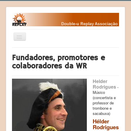
Ativar/Desativar
navegação
Home
Fundadores, promotores e
Fundamentos
colaboradores da WR
Fundadores
Helder
Contactos da WR
Rodrigues
-
Eventos
Músico
(concertista e
Desafios
professor de
trombone e
Courses (Cursos)
sacabuxa)
Hélder
Programas
Rodrigues
Sociedade