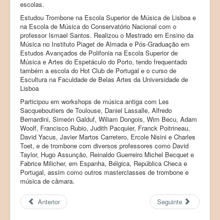
escolas.
Estudou Trombone na Escola Superior de Música de Lisboa e
na Escola de Música do Conservatório Nacional com o
professor Ismael Santos. Realizou o Mestrado em Ensino da
Música no Instituto Piaget de Almada e Pós-Graduação em
Estudos Avançados de Polifonia na Escola Superior de
Música e Artes do Espetáculo do Porto, tendo frequentado
também a escola do Hot Club de Portugal e o curso de
Escultura na Faculdade de Belas Artes da Universidade de
Lisboa
Participou em workshops de música antiga com Les
Sacqueboutiers de Toulouse, Daniel Lassalle, Alfredo
Bernardini, Simeón Galduf, Wiliam Dongois, Wim Becu, Adam
Woolf, Francisco Rubio, Judith Pacquier, Franck Poitrineau,
David Yacus, Javier Martos Carretero, Ercole Nisini e Charles
Toet, e de trombone com diversos professores como David
Taylor, Hugo Assunção, Reinaldo Guerreiro Michel Becquet e
Fabrice Milicher, em Espanha, Bélgica, República Checa e
Portugal, assim como outros masterclasses de trombone e
música de câmara.
Anterior
Seguinte