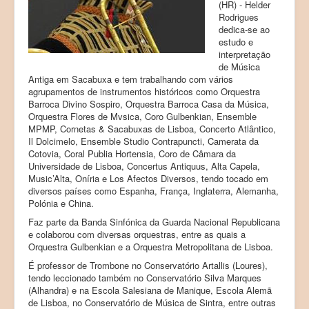
(HR) - Helder
Rodrigues
Products (Produtos)
dedica-se ao
estudo e
Registration (Registo)
interpretação
de Música
LAB Paleoecologia
Antiga em Sacabuxa e tem trabalhando com vários
agrupamentos de instrumentos históricos como Orquestra
Barroca Divino Sospiro, Orquestra Barroca Casa da Música,
Orquestra Flores de Mvsica, Coro Gulbenkian, Ensemble
MPMP, Cornetas & Sacabuxas de Lisboa, Concerto Atlântico,
Il Dolcimelo, Ensemble Studio Contrapuncti, Camerata da
Cotovia, Coral Publia Hortensia, Coro de Câmara da
Universidade de Lisboa, Concertus Antiquus, Alta Capela,
Music’Alta, Oníria e Los Afectos Diversos, tendo tocado em
diversos países como Espanha, França, Inglaterra, Alemanha,
Polónia e China.
Faz parte da Banda Sinfónica da Guarda Nacional Republicana
e colaborou com diversas orquestras, entre as quais a
Orquestra Gulbenkian e a Orquestra Metropolitana de Lisboa.
É professor de Trombone no Conservatório Artallis (Loures),
tendo leccionado também no Conservatório Silva Marques
(Alhandra) e na Escola Salesiana de Manique, Escola Alemã
de Lisboa, no Conservatório de Música de Sintra, entre outras