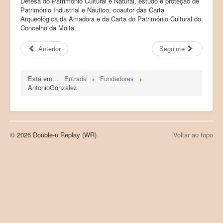
Defesa do Património Cultural e Natural, estudo e proteção de
Património Industrial e Náutico, coautor das Carta
Products (Produtos)
Arqueológica da Amadora e da Carta do Património Cultural do
Concelho da Moita.
Registration (Registo)
Anterior
Seguinte
LAB Paleoecologia
Está em...
Entrada
Fundadores
AntonioGonzalez
© 2026 Double-u Replay (WR)
Voltar ao topo