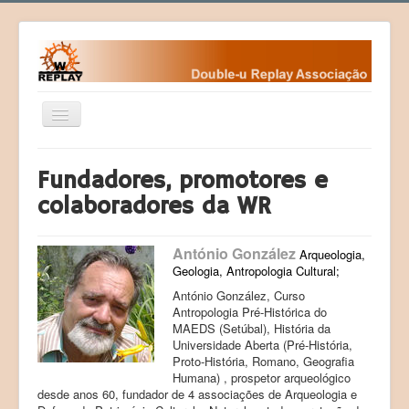
Ativar/Desativar
navegação
Home
Fundadores, promotores e
Fundamentos
colaboradores da WR
Fundadores
António González
Contactos da WR
Arqueologia,
Geologia, Antropologia Cultural;
Eventos
António González, Curso
Antropologia Pré-Histórica do
Desafios
MAEDS (Setúbal), História da
Universidade Aberta (Pré-História,
Courses (Cursos)
Proto-História, Romano, Geografia
Programas
Humana) , prospetor arqueológico
desde anos 60, fundador de 4 associações de Arqueologia e
Sociedade