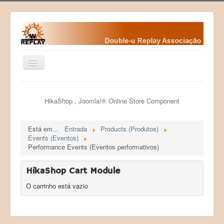
Ativar/Desativar
navegação
Home
HikaShop , Joomla!® Online Store Component
Fundamentos
Fundadores
Está em...
Entrada
Products (Produtos)
Events (Eventos)
Contactos da WR
Performance Events (Eventos performativos)
Eventos
HikaShop Cart Module
Desafios
O carrinho está vazio
Courses (Cursos)
Programas
Sociedade