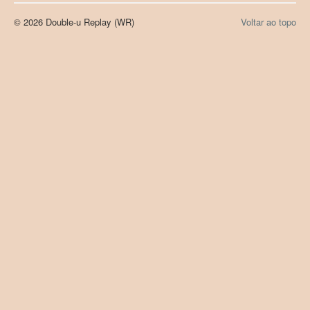
© 2026 Double-u Replay (WR)
Voltar ao topo
Products (Produtos)
Registration (Registo)
LAB Paleoecologia