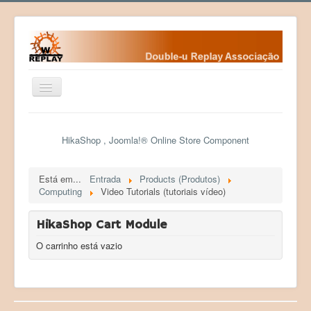
Ativar/Desativar
navegação
Home
HikaShop , Joomla!® Online Store Component
Fundamentos
Fundadores
Está em...
Entrada
Products (Produtos)
Computing
Video Tutorials (tutoriais vídeo)
Contactos da WR
Eventos
HikaShop Cart Module
Desafios
O carrinho está vazio
Courses (Cursos)
Programas
Sociedade