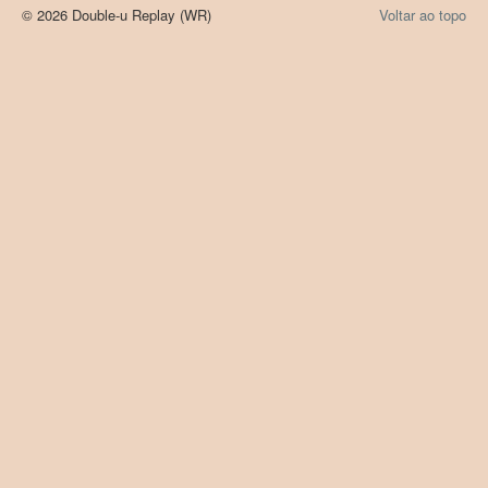
© 2026 Double-u Replay (WR)
Voltar ao topo
Products (Produtos)
Registration (Registo)
LAB Paleoecologia